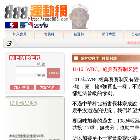
加入會員
會員料
精選料
網球專區
分析
本站永久網址htt
帳 號
11/16--WBC／經典賽賽制
密 碼
2017年WBC經典賽賽制又
3場，第二輪8強賽也一樣，不
卻無法晉級的慘劇。
不過中華棒協祕書長林宗成說
幾乎沒遇過的狀況，我們希望
要回味加賽的過去，1983年
共投217球，無失分，也助中華
本站已慢慢走進第18年,
所以加賽至不一定會影響比賽
所有入會費用恢復為2000/月,原有