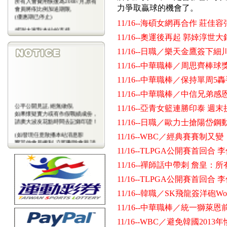
力爭取贏球的機會了。
會員將依比例加送期限,
(優惠期已停止)
11/16--海碩女網再合作 莊
感謝大家對本站的支持
(包年優惠期已停止)
11/16--奧運後再起 郭婞淳世
11/16--日職／樂天金鷹簽下細
11/16--中華職棒／周思齊棒球
11/16--中華職棒／保持單周
11/16--中華職棒／中信兄
公平公開見証,絕無做假,
11/16--亞青女籃連勝印泰 週
如果懷疑實力或有作假戰績成份，
請廣大波友花點時間去記錄印證！
11/16--日職／歐力士搶陽
(如發現任意散播本站消息影
11/16--WBC／經典賽賽制
響其他會員權利,立即刪除會藉,請
會
11/16--TLPGA公開賽首回合
員注意)
11/16--禪師話中帶刺 詹皇：
11/16--TLPGA公開賽首回合
11/16--韓職／SK飛龍簽洋砲Wor
11/16--中華職棒／統一獅
11/16--WBC／避免韓國20