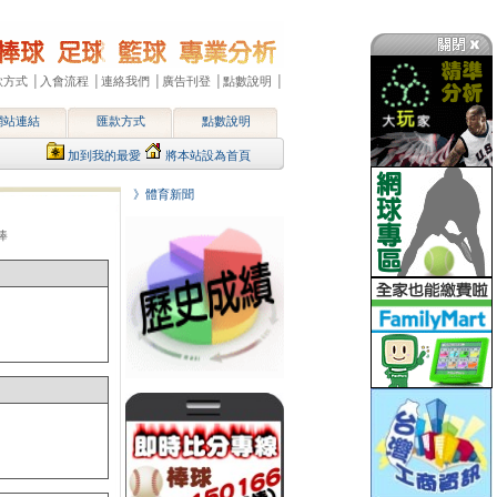
款方式
│
入會流程
│
連絡我們
│
廣告刊登
│
點數說明
│
網站連結
匯款方式
點數說明
加到我的最愛
將本站設為首頁
》體育新聞
棒