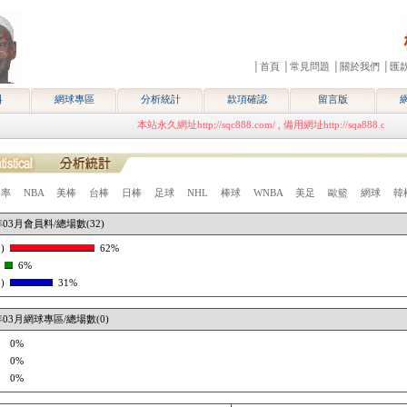
│
首頁
│
常見問題
│
關於我們
│
匯
料
網球專區
分析統計
款項確認
留言版
本站永久網址http://sqc888.com/ , 備用網址http://sqa888.com/
勝率
NBA
美棒
台棒
日棒
足球
NHL
棒球
WNBA
美足
歐籃
網球
韓
年03月會員料/總場數(32)
0)
62%
)
6%
0)
31%
年03月網球專區/總場數(0)
)
0%
)
0%
)
0%