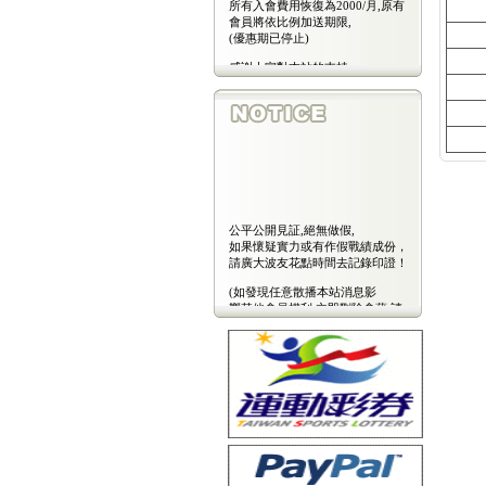
所有入會費用恢復為2000/月,原有
會員將依比例加送期限,
(優惠期已停止)
感謝大家對本站的支持
(包年優惠期已停止)
公平公開見証,絕無做假,
如果懷疑實力或有作假戰績成份，
請廣大波友花點時間去記錄印證！
(如發現任意散播本站消息影
響其他會員權利,立即刪除會藉,請
會
員注意)