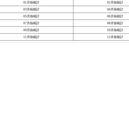
01月份統計
02月份統計
03月份統計
04月份統計
05月份統計
06月份統計
07月份統計
08月份統計
09月份統計
10月份統計
11月份統計
12月份統計